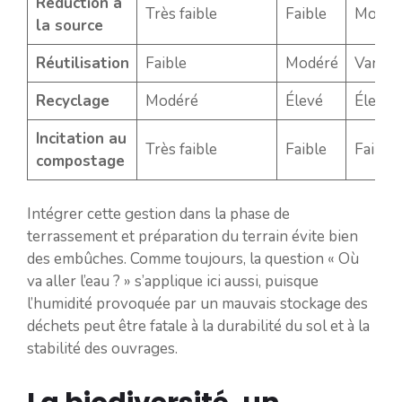
Réduction à
Très faible
Faible
Moyen
la source
Réutilisation
Faible
Modéré
Variab
Recyclage
Modéré
Élevé
Élevée
Incitation au
Très faible
Faible
Faible
compostage
Intégrer cette gestion dans la phase de
terrassement et préparation du terrain évite bien
des embûches. Comme toujours, la question « Où
va aller l’eau ? » s’applique ici aussi, puisque
l’humidité provoquée par un mauvais stockage des
déchets peut être fatale à la durabilité du sol et à la
stabilité des ouvrages.